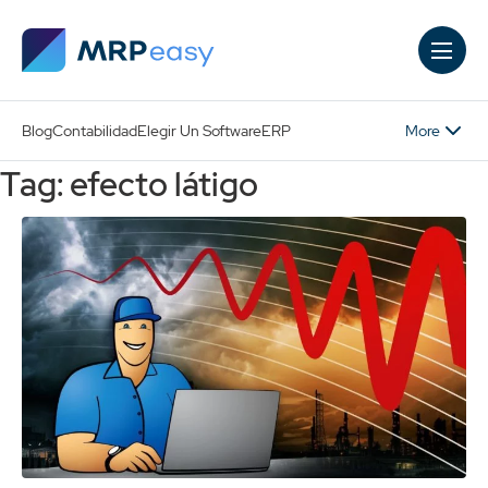
Skip to main content
More
Blog
Contabilidad
Elegir Un Software
ERP
Tag: efecto látigo