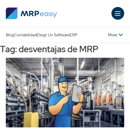
Skip to main content
More
Blog
Contabilidad
Elegir Un Software
ERP
Tag: desventajas de MRP