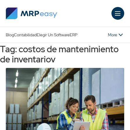
Skip to main content
More
Blog
Contabilidad
Elegir Un Software
ERP
Tag: costos de mantenimiento
de inventariov