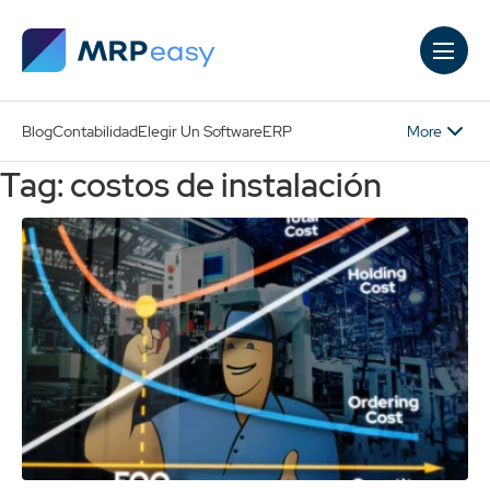
Skip to main content
More
Blog
Contabilidad
Elegir Un Software
ERP
Tag: costos de instalación