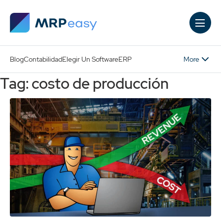
Skip to main content
More
Blog
Contabilidad
Elegir Un Software
ERP
Tag: costo de producción