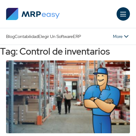
Skip to main content
More
Blog
Contabilidad
Elegir Un Software
ERP
Tag: Control de inventarios