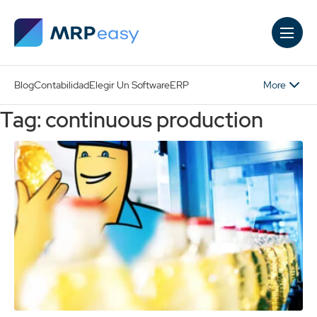
Skip to main content
More
Blog
Contabilidad
Elegir Un Software
ERP
Tag: continuous production