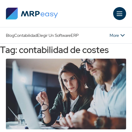
Skip to main content
More
Blog
Contabilidad
Elegir Un Software
ERP
Tag: contabilidad de costes