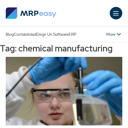
Skip to main content
More
Blog
Contabilidad
Elegir Un Software
ERP
Tag: chemical manufacturing