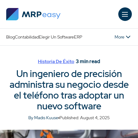
Skip to main content
More
Blog
Contabilidad
Elegir Un Software
ERP
3
min read
Historia De Éxito
Un ingeniero de precisión
administra su negocio desde
el teléfono tras adoptar un
nuevo software
By Madis Kuuse
Published: August 4, 2025