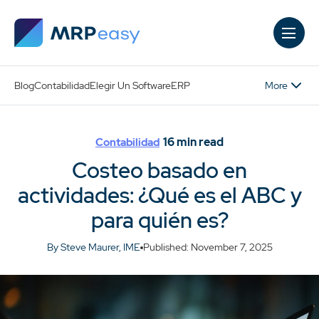
Skip to main content
More
Blog
Contabilidad
Elegir Un Software
ERP
16
min read
Contabilidad
Costeo basado en
actividades: ¿Qué es el ABC y
para quién es?
By Steve Maurer, IME
Published: November 7, 2025