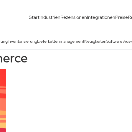
Start
Industrien
Rezensionen
Integrationen
Preise
R
rung
Inventarisierung
Lieferkettenmanagement
Neuigkeiten
Software Aus
merce