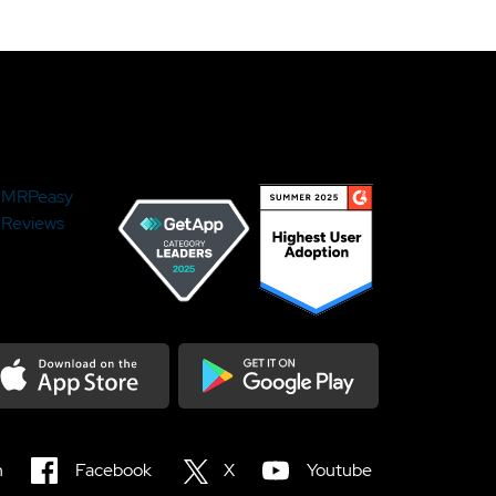
MRPeasy
Reviews
load on the Appstore
Get it on Google Play
n
Facebook
X
Youtube