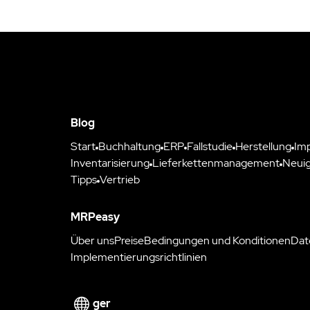
Blog
Start
Buchhaltung
ERP
Fallstudie
Herstellung
Im
Inventarisierung
Lieferkettenmanagement
Neuig
Tipps
Vertrieb
MRPeasy
Über uns
Preise
Bedingungen und Konditionen
Dat
Implementierungsrichtlinien
ger