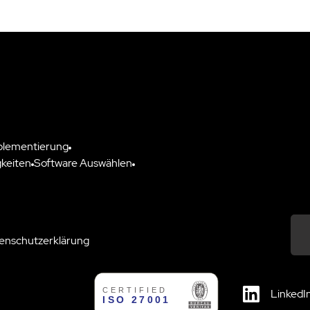
plementierung
keiten
Software Auswählen
enschutzerklärung
Down
LinkedI