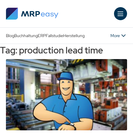
Skip to main content
More
Blog
Buchhaltung
ERP
Fallstudie
Herstellung
Tag: production lead time