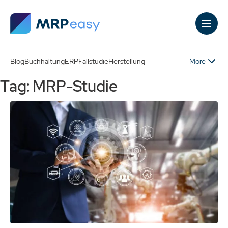
Skip to main content
More
Blog
Buchhaltung
ERP
Fallstudie
Herstellung
Tag: MRP-Studie