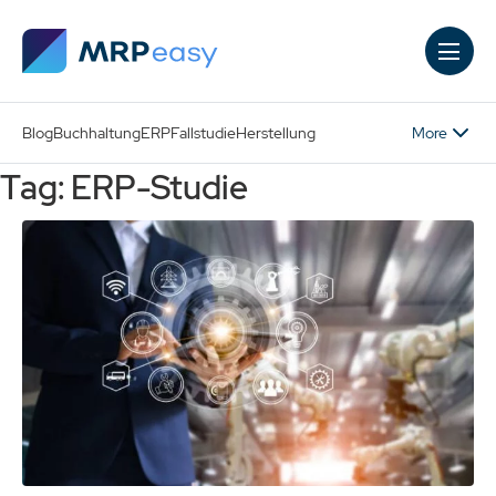
Skip to main content
More
Blog
Buchhaltung
ERP
Fallstudie
Herstellung
Tag: ERP-Studie