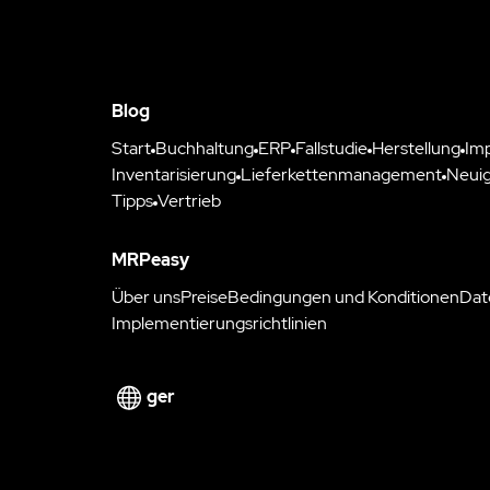
Blog
Start
Buchhaltung
ERP
Fallstudie
Herstellung
Im
Inventarisierung
Lieferkettenmanagement
Neuig
Tipps
Vertrieb
MRPeasy
Über uns
Preise
Bedingungen und Konditionen
Dat
Implementierungsrichtlinien
ger