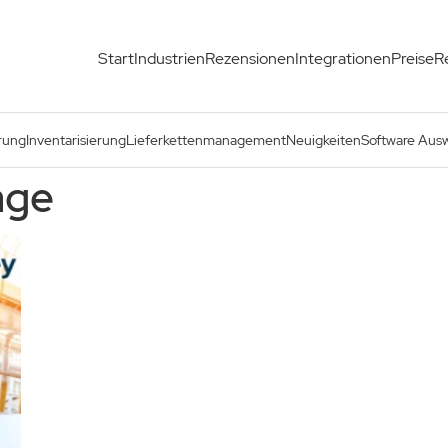
Start
Industrien
Rezensionen
Integrationen
Preise
R
rung
Inventarisierung
Lieferkettenmanagement
Neuigkeiten
Software Aus
age