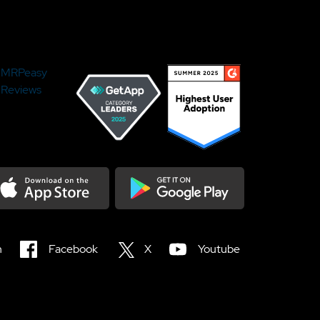
MRPeasy
Reviews
load on the Appstore
Get it on Google Play
n
Facebook
X
Youtube