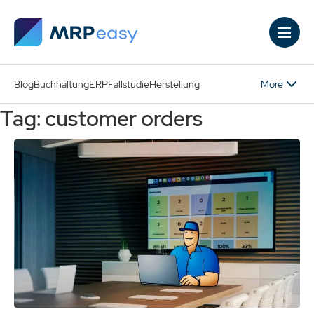
Skip to main content
More
Blog
Buchhaltung
ERP
Fallstudie
Herstellung
Tag: customer orders