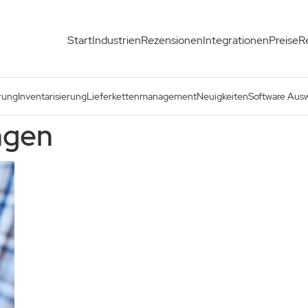
Start
Industrien
Rezensionen
Integrationen
Preise
R
rung
Inventarisierung
Lieferkettenmanagement
Neuigkeiten
Software Aus
ngen