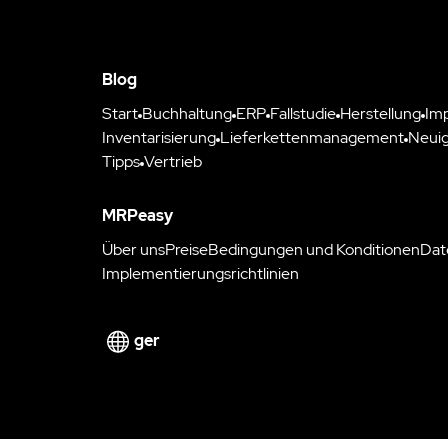
Blog
Start
Buchhaltung
ERP
Fallstudie
Herstellung
Im
Inventarisierung
Lieferkettenmanagement
Neuig
Tipps
Vertrieb
MRPeasy
Über uns
Preise
Bedingungen und Konditionen
Dat
Implementierungsrichtlinien
ger