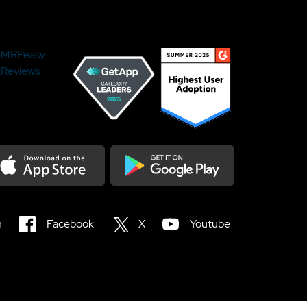
MRPeasy
Reviews
load on the Appstore
Get it on Google Play
n
Facebook
X
Youtube