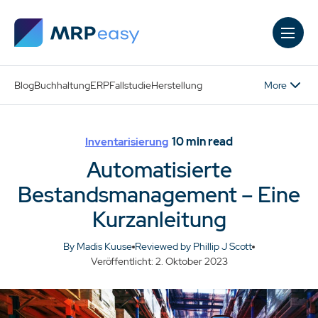
Skip to main content
More
Blog
Buchhaltung
ERP
Fallstudie
Herstellung
10
min read
Inventarisierung
Automatisierte
Bestandsmanagement – Eine
Kurzanleitung
By Madis Kuuse
Reviewed by Phillip J Scott
Veröffentlicht: 2. Oktober 2023