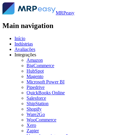
MRPeasy
Main navigation
Início
Indústrias
Avaliações
Integrações
Amazon
BigCommerce
HubSpot
Magento
Microsoft Power BI
Pipedrive
QuickBooks Online
Salesforce
ShipStation
Shopify
Ware2Go
WooCommerce
Xero
Zapier