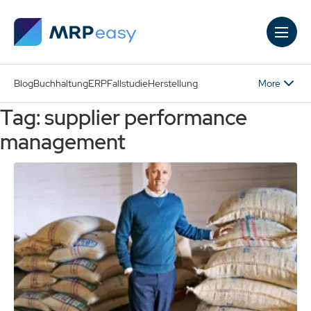
Skip to main content
More
Blog
Buchhaltung
ERP
Fallstudie
Herstellung
Tag: supplier performance
management