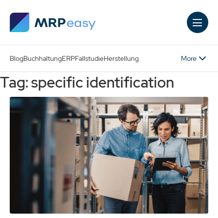
Skip to main content
More
Blog
Buchhaltung
ERP
Fallstudie
Herstellung
Tag: specific identification