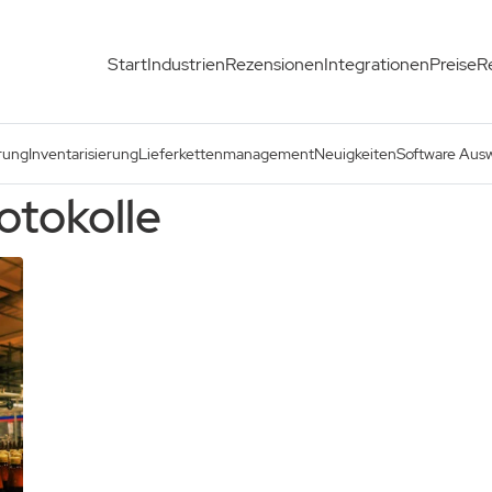
Start
Industrien
Rezensionen
Integrationen
Preise
R
rung
Inventarisierung
Lieferkettenmanagement
Neuigkeiten
Software Aus
otokolle