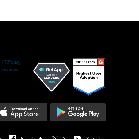
MRPeasy
Reviews
load on the Appstore
Get it on Google Play
n
Facebook
X
Youtube