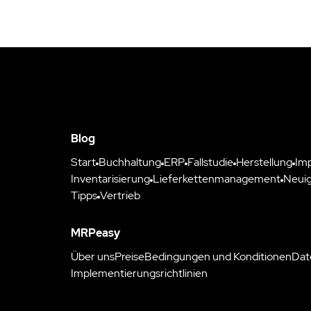
Blog
Start
Buchhaltung
ERP
Fallstudie
Herstellung
Im
Inventarisierung
Lieferkettenmanagement
Neuig
Tipps
Vertrieb
MRPeasy
Über uns
Preise
Bedingungen und Konditionen
Dat
Implementierungsrichtlinien