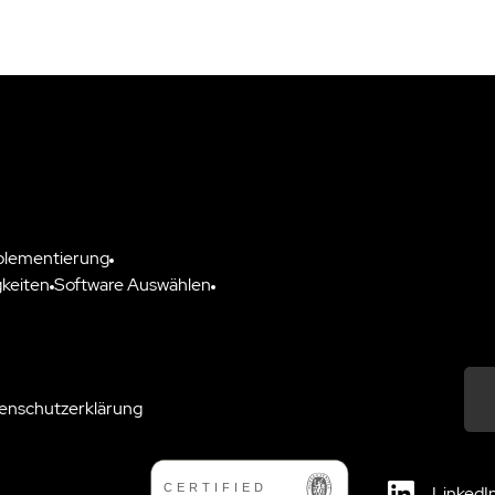
plementierung
keiten
Software Auswählen
enschutzerklärung
Down
LinkedI