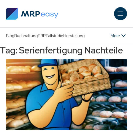
Skip to main content
More
Blog
Buchhaltung
ERP
Fallstudie
Herstellung
Tag: Serienfertigung Nachteile