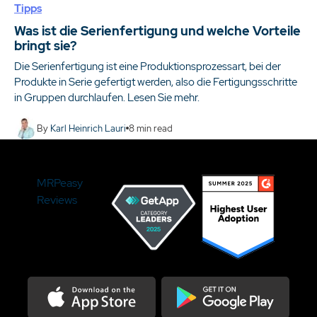
Tipps
Was ist die Serienfertigung und welche Vorteile
bringt sie?
Die Serienfertigung ist eine Produktionsprozessart, bei der
Produkte in Serie gefertigt werden, also die Fertigungsschritte
in Gruppen durchlaufen. Lesen Sie mehr.
By
Karl Heinrich Lauri
8
min read
MRPeasy
Reviews