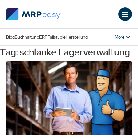
Skip to main content
More
Blog
Buchhaltung
ERP
Fallstudie
Herstellung
Tag: schlanke Lagerverwaltung