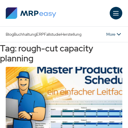
Skip to main content
More
Blog
Buchhaltung
ERP
Fallstudie
Herstellung
Tag: rough-cut capacity
planning