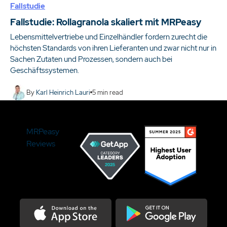
Fallstudie
Fallstudie: Rollagranola skaliert mit MRPeasy
Lebensmittelvertriebe und Einzelhändler fordern zurecht die
höchsten Standards von ihren Lieferanten und zwar nicht nur in
Sachen Zutaten und Prozessen, sondern auch bei
Geschäftssystemen.
By
Karl Heinrich Lauri
5
min read
MRPeasy
Reviews