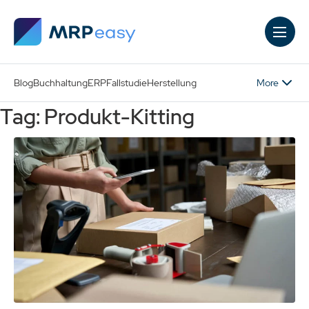
Skip to main content
More
Blog
Buchhaltung
ERP
Fallstudie
Herstellung
Tag: Produkt-Kitting