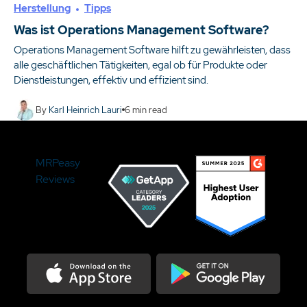
Herstellung
Tipps
Was ist Operations Management Software?
Operations Management Software hilft zu gewährleisten, dass
alle geschäftlichen Tätigkeiten, egal ob für Produkte oder
Dienstleistungen, effektiv und effizient sind.
By
Karl Heinrich Lauri
6
min read
MRPeasy
Reviews
Download on the Appstore
Get it on Google Play