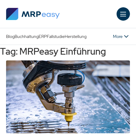
Skip to main content
More
Blog
Buchhaltung
ERP
Fallstudie
Herstellung
Tag: MRPeasy Einführung