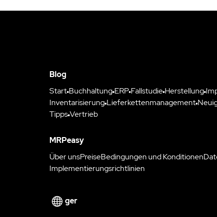
Blog
Start
Buchhaltung
ERP
Fallstudie
Herstellung
Im
Inventarisierung
Lieferkettenmanagement
Neuig
Tipps
Vertrieb
MRPeasy
Über uns
Preise
Bedingungen und Konditionen
Dat
Implementierungsrichtlinien
ger