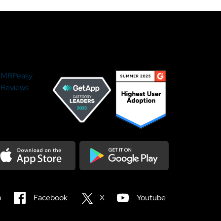
MRPeasy
Reviews
load on the Appstore
Get it on Google Play
n
Facebook
X
Youtube