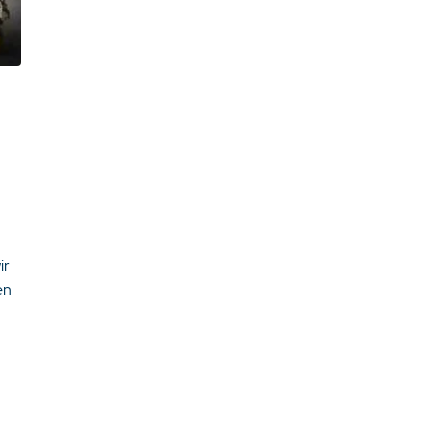
ir
en