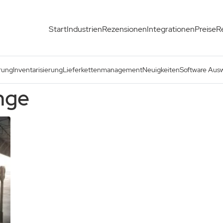
Start
Industrien
Rezensionen
Integrationen
Preise
R
rung
Inventarisierung
Lieferkettenmanagement
Neuigkeiten
Software Aus
nge