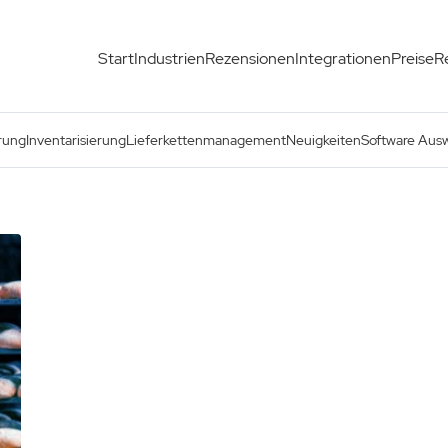
Start
Industrien
Rezensionen
Integrationen
Preise
R
rung
Inventarisierung
Lieferkettenmanagement
Neuigkeiten
Software Aus