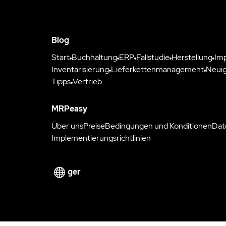
Blog
Start
Buchhaltung
ERP
Fallstudie
Herstellung
Im
Inventarisierung
Lieferkettenmanagement
Neuig
Tipps
Vertrieb
MRPeasy
Über uns
Preise
Bedingungen und Konditionen
Dat
Implementierungsrichtlinien
ger