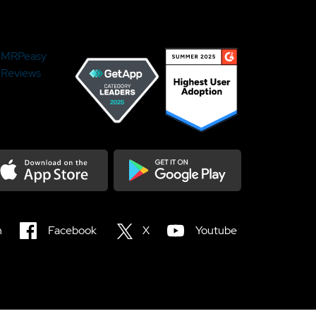
MRPeasy
Reviews
load on the Appstore
Get it on Google Play
n
Facebook
X
Youtube