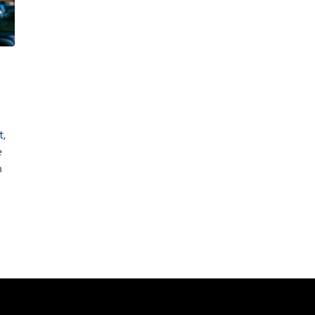
t,
e
n