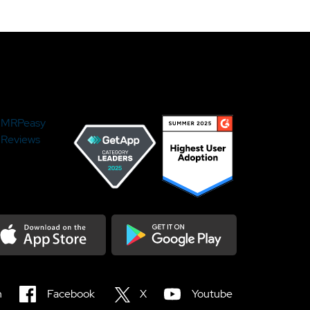
MRPeasy
Reviews
load on the Appstore
Get it on Google Play
n
Facebook
X
Youtube