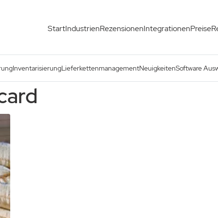
Start
Industrien
Rezensionen
Integrationen
Preise
R
rung
Inventarisierung
Lieferkettenmanagement
Neuigkeiten
Software Aus
card