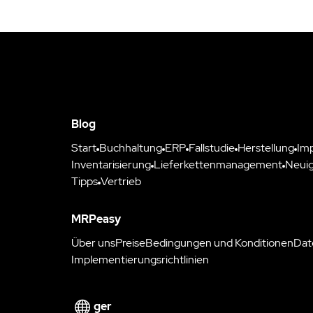
Blog
Start
Buchhaltung
ERP
Fallstudie
Herstellung
Im
Inventarisierung
Lieferkettenmanagement
Neuig
Tipps
Vertrieb
MRPeasy
Über uns
Preise
Bedingungen und Konditionen
Dat
Implementierungsrichtlinien
ger