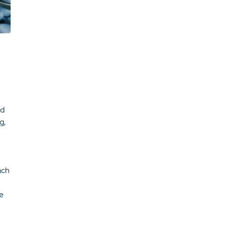
nd
g,
ach
ie