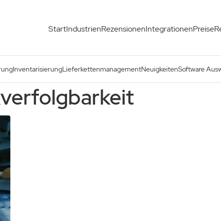
Start
Industrien
Rezensionen
Integrationen
Preise
R
rung
Inventarisierung
Lieferkettenmanagement
Neuigkeiten
Software Aus
verfolgbarkeit