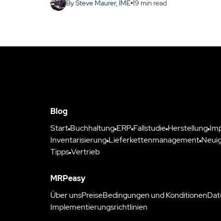
By
Steve Maurer, IME
19
min read
Blog
Start
Buchhaltung
ERP
Fallstudie
Herstellung
Im
Inventarisierung
Lieferkettenmanagement
Neuig
Tipps
Vertrieb
MRPeasy
Über uns
Preise
Bedingungen und Konditionen
Dat
Implementierungsrichtlinien