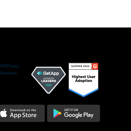
MRPeasy
Reviews
load on the Appstore
Get it on Google Play