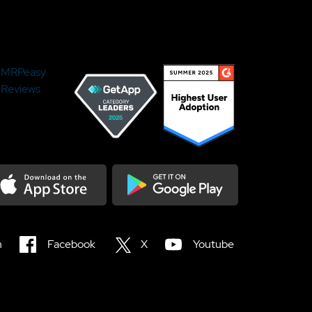
MRPeasy
Reviews
load on the Appstore
Get it on Google Play
n
Facebook
X
Youtube