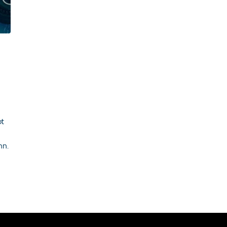
bt
n
nn.