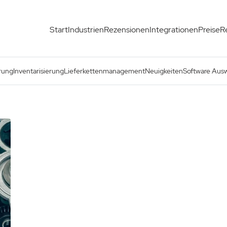
Start
Industrien
Rezensionen
Integrationen
Preise
R
rung
Inventarisierung
Lieferkettenmanagement
Neuigkeiten
Software Aus