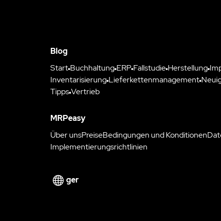
Blog
Start
Buchhaltung
ERP
Fallstudie
Herstellung
Im
Inventarisierung
Lieferkettenmanagement
Neuig
Tipps
Vertrieb
MRPeasy
Über uns
Preise
Bedingungen und Konditionen
Dat
Implementierungsrichtlinien
ger