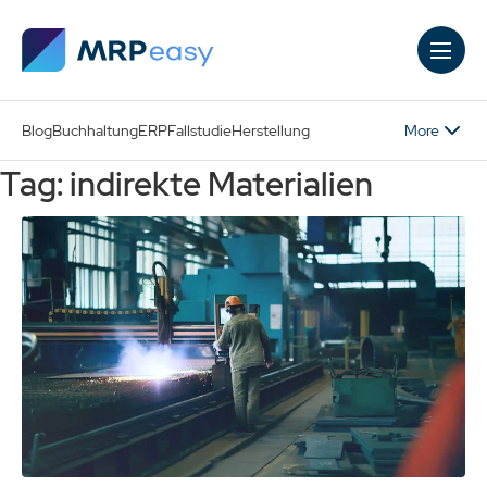
Skip to main content
More
Blog
Buchhaltung
ERP
Fallstudie
Herstellung
Tag: indirekte Materialien