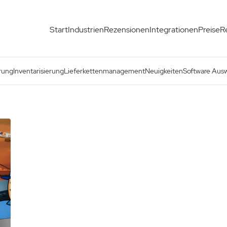
Start
Industrien
Rezensionen
Integrationen
Preise
R
rung
Inventarisierung
Lieferkettenmanagement
Neuigkeiten
Software Aus