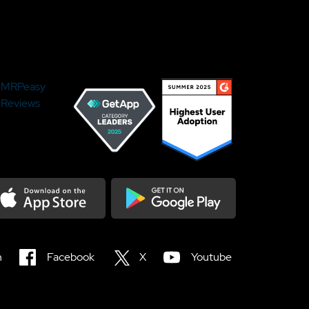
MRPeasy
Reviews
load on the Appstore
Get it on Google Play
n
Facebook
X
Youtube