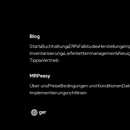
Blog
Start
Buchhaltung
ERP
Fallstudie
Herstellung
Im
Inventarisierung
Lieferkettenmanagement
Neuig
Tipps
Vertrieb
MRPeasy
Über uns
Preise
Bedingungen und Konditionen
Dat
Implementierungsrichtlinien
ger