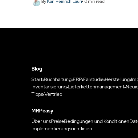
By
Karl Heinrich Lauri
10
min read
Blog
Start
Buchhaltung
ERP
Fallstudie
Herstellung
Im
Inventarisierung
Lieferkettenmanagement
Neuig
Tipps
Vertrieb
MRPeasy
Über uns
Preise
Bedingungen und Konditionen
Dat
Implementierungsrichtlinien