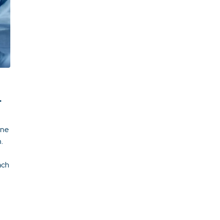
–
ene
.
ach