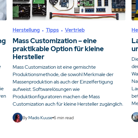
Herstellung
Tipps
Vertrieb
He
ng
Mass Customization – eine
L
praktikable Option für kleine
u
Hersteller
Die
e
de
Mass Customization ist eine gemischte
Wa
Produktionsmethode, die sowohl Merkmale der
Na
Massenproduktion als auch der Einzelfertigung
ie
La
aufweist. Softwarelösungen wie
ren
be
Produktkonfiguratoren machen die Mass
Me
Customization auch für kleine Hersteller zugänglich.
By
Madis Kuuse
6
min read