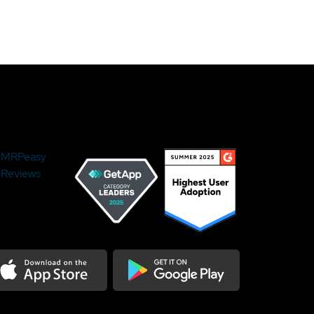
MRPeasy
Reviews
load on the Appstore
Get it on Google Play