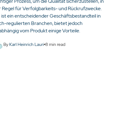
htiger Prozess, um die Qualität sicherzustellen, in
r Regel für Verfolgbarkeits- und Rückrufzwecke.
e ist ein entscheidender Geschäftsbestandteil in
ch-regulierten Branchen, bietet jedoch
abhängig vom Produkt einige Vorteile.
By
Karl Heinrich Lauri
8
min read