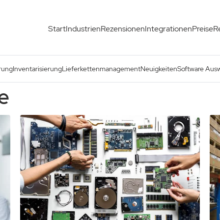
Start
Industrien
Rezensionen
Integrationen
Preise
R
rung
Inventarisierung
Lieferkettenmanagement
Neuigkeiten
Software Aus
e