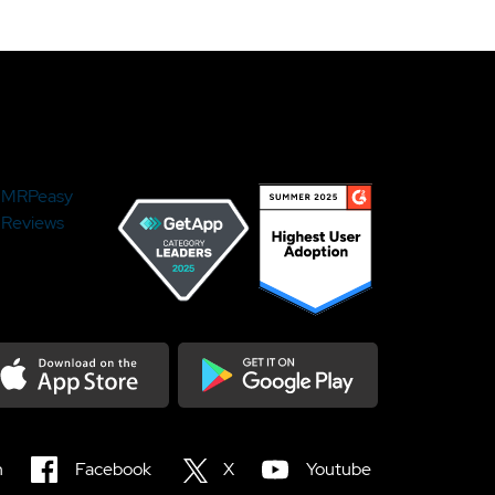
MRPeasy
Reviews
load on the Appstore
Get it on Google Play
n
Facebook
X
Youtube