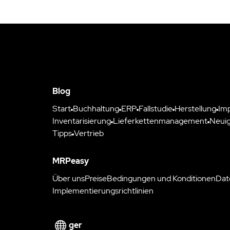
Blog
Start
Buchhaltung
ERP
Fallstudie
Herstellung
Im
Inventarisierung
Lieferkettenmanagement
Neuig
Tipps
Vertrieb
MRPeasy
Über uns
Preise
Bedingungen und Konditionen
Dat
Implementierungsrichtlinien
ger