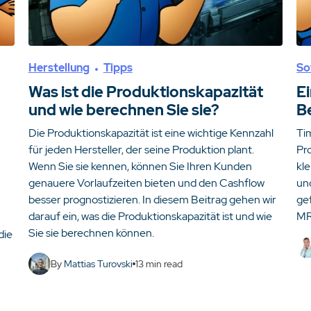
Herstellung
Tipps
So
Was ist die Produktionskapazität
E
und wie berechnen Sie sie?
B
Die Produktionskapazität ist eine wichtige Kennzahl
Ti
für jeden Hersteller, der seine Produktion plant.
Pro
Wenn Sie sie kennen, können Sie Ihren Kunden
kl
genauere Vorlaufzeiten bieten und den Cashflow
un
besser prognostizieren. In diesem Beitrag gehen wir
ge
darauf ein, was die Produktionskapazität ist und wie
MR
Sie sie berechnen können.
die
By
Mattias Turovski
13
min read