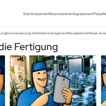
Start
Industrien
Rezensionen
Integrationen
Preise
R
rung
Inventarisierung
Lieferkettenmanagement
Neuigkeiten
Software Aus
die Fertigung