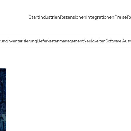
Start
Industrien
Rezensionen
Integrationen
Preise
R
rung
Inventarisierung
Lieferkettenmanagement
Neuigkeiten
Software Aus