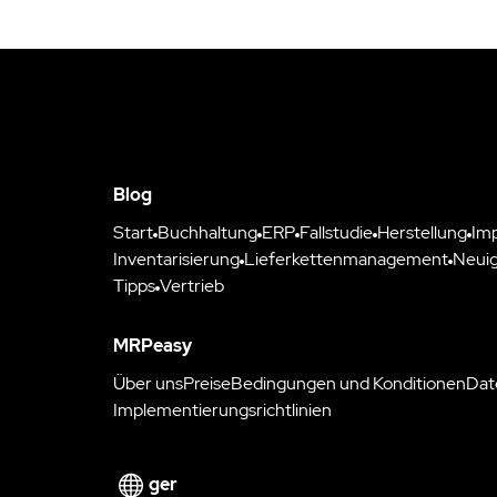
Blog
Start
Buchhaltung
ERP
Fallstudie
Herstellung
Im
Inventarisierung
Lieferkettenmanagement
Neuig
Tipps
Vertrieb
MRPeasy
Über uns
Preise
Bedingungen und Konditionen
Dat
Implementierungsrichtlinien
ger