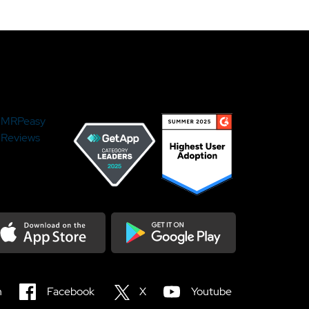
MRPeasy
Reviews
load on the Appstore
Get it on Google Play
n
Facebook
X
Youtube