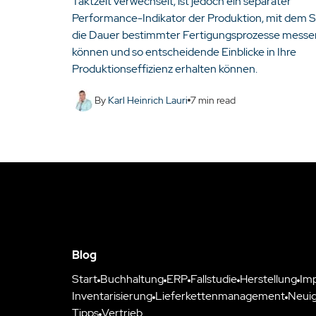
Taktzeit verwechselt, ist jedoch ein separater
Performance-Indikator der Produktion, mit dem S
die Dauer bestimmter Fertigungsprozesse messe
können und so entscheidende Einblicke in Ihre
Produktionseffizienz erhalten können.
By
Karl Heinrich Lauri
7
min read
Blog
Start
Buchhaltung
ERP
Fallstudie
Herstellung
Im
Inventarisierung
Lieferkettenmanagement
Neuig
Tipps
Vertrieb