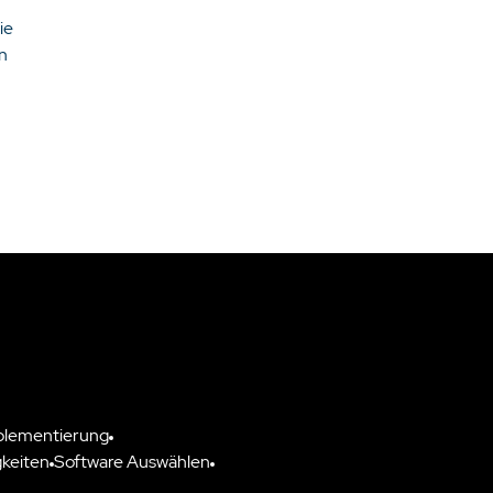
ie
n
plementierung
keiten
Software Auswählen