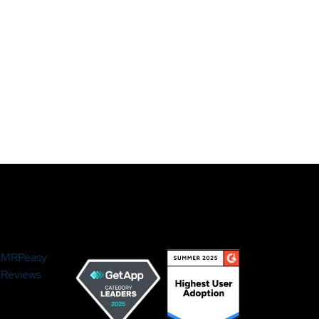
MRPeasy
Reviews