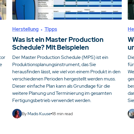
Herstellung
Tipps
He
Was ist ein Master Production
W
Schedule? Mit Beispielen
u
tor
Der Master Production Schedule (MPS) ist ein
Di
e
Produktionsplanungsinstrument, das Sie
für
herausfinden lässt, wie viel von einem Produkt in den
We
n
verschiedenen Perioden hergestellt werden muss.
ge
Dieser einfache Plan kann als Grundlage für die
be
weitere Planung und Terminierung im gesamten
dar
Fertigungsbetrieb verwendet werden.
Si
By
Madis Kuuse
18
min read