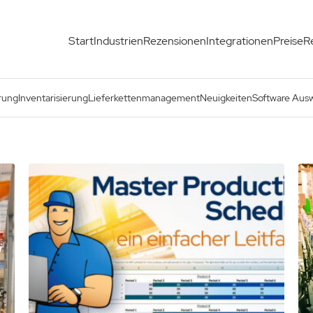
Start
Industrien
Rezensionen
Integrationen
Preise
R
rung
Inventarisierung
Lieferkettenmanagement
Neuigkeiten
Software Aus