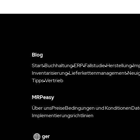
Blog
Start
Buchhaltung
ERP
Fallstudie
Herstellung
Im
Inventarisierung
Lieferkettenmanagement
Neuig
Tipps
Vertrieb
MRPeasy
Über uns
Preise
Bedingungen und Konditionen
Dat
Implementierungsrichtlinien
ger