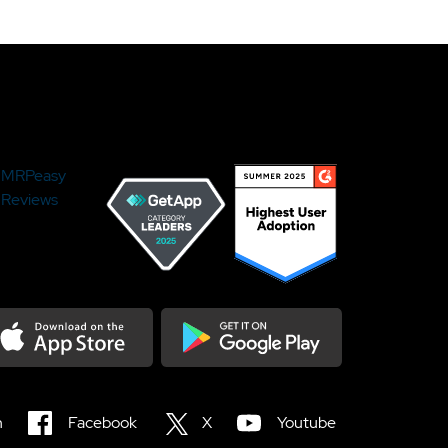
MRPeasy
Reviews
load on the Appstore
Get it on Google Play
n
Facebook
X
Youtube