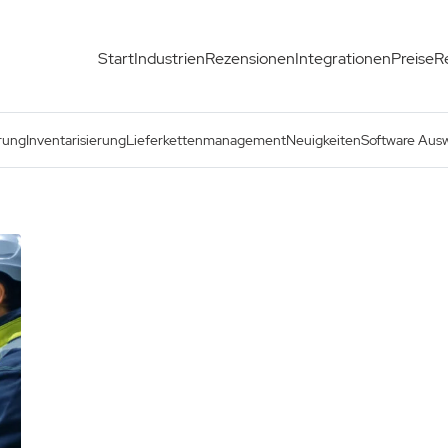
Start
Industrien
Rezensionen
Integrationen
Preise
R
rung
Inventarisierung
Lieferkettenmanagement
Neuigkeiten
Software Aus