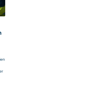
n
ien
er