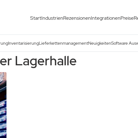
Start
Industrien
Rezensionen
Integrationen
Preise
R
rung
Inventarisierung
Lieferkettenmanagement
Neuigkeiten
Software Aus
ner Lagerhalle