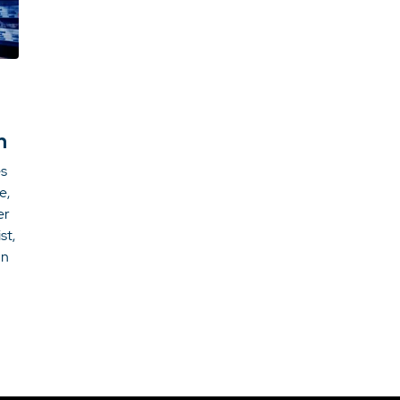
n
es
e,
er
st,
hn