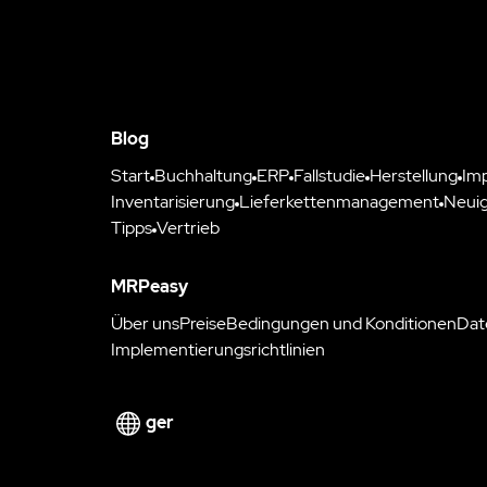
Blog
Start
Buchhaltung
ERP
Fallstudie
Herstellung
Im
Inventarisierung
Lieferkettenmanagement
Neuig
Tipps
Vertrieb
MRPeasy
Über uns
Preise
Bedingungen und Konditionen
Dat
Implementierungsrichtlinien
ger