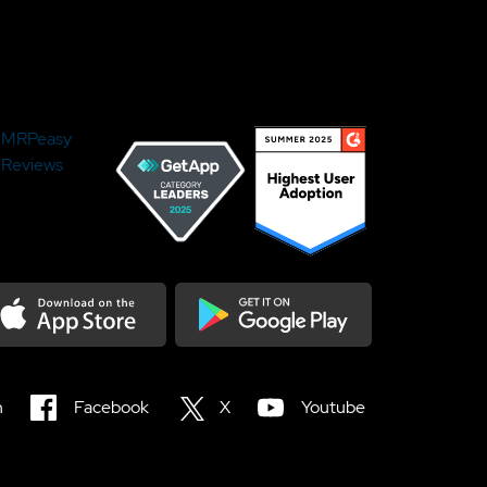
MRPeasy
Reviews
load on the Appstore
Get it on Google Play
n
Facebook
X
Youtube