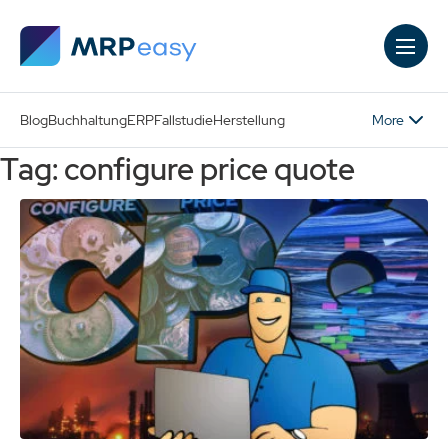
Skip to main content
More
Blog
Buchhaltung
ERP
Fallstudie
Herstellung
Tag: configure price quote