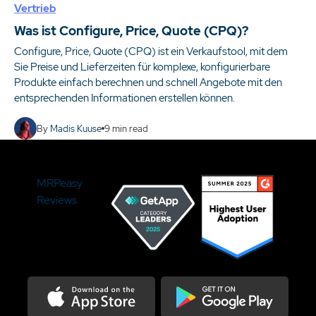
Vertrieb
Was ist Configure, Price, Quote (CPQ)?
Configure, Price, Quote (CPQ) ist ein Verkaufstool, mit dem
Sie Preise und Lieferzeiten für komplexe, konfigurierbare
Produkte einfach berechnen und schnell Angebote mit den
entsprechenden Informationen erstellen können.
By
Madis Kuuse
9
min read
MRPeasy
Reviews