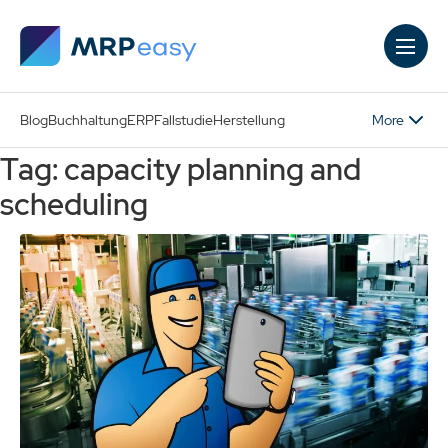
Skip to main content
More
Blog
Buchhaltung
ERP
Fallstudie
Herstellung
Tag: capacity planning and
scheduling