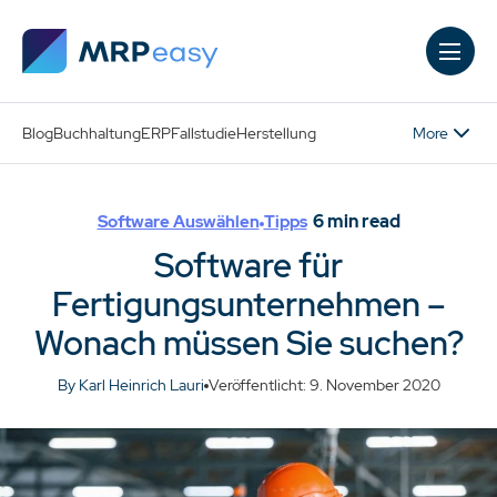
Skip to main content
More
Blog
Buchhaltung
ERP
Fallstudie
Herstellung
6
min read
Software Auswählen
Tipps
Software für
Fertigungsunternehmen –
Wonach müssen Sie suchen?
By Karl Heinrich Lauri
Veröffentlicht: 9. November 2020