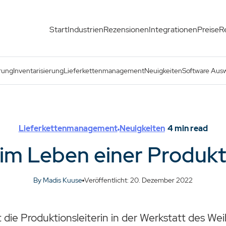
Start
Industrien
Rezensionen
Integrationen
Preise
R
rung
Inventarisierung
Lieferkettenmanagement
Neuigkeiten
Software Aus
Lieferkettenmanagement
Neuigkeiten
4
min read
 im Leben einer Produkt
By Madis Kuuse
Veröffentlicht: 20. Dezember 2022
st die Produktionsleiterin in der Werkstatt des W