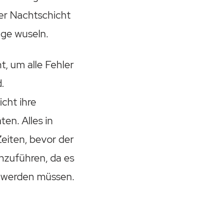
der Nachtschicht
ge wuseln.
t, um alle Fehler
.
cht ihre
en. Alles in
Zeiten, bevor der
nzuführen, da es
lt werden müssen.