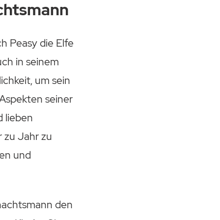
chtsmann
ch Peasy die Elfe
uch in seinem
chkeit, um sein
n Aspekten seiner
d lieben
r zu Jahr zu
ken und
hnachtsmann den