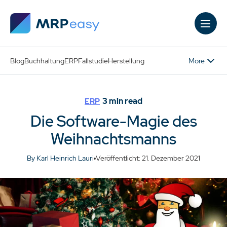
Skip to main content
More
Blog
Buchhaltung
ERP
Fallstudie
Herstellung
3
min read
ERP
Die Software-Magie des
Weihnachtsmanns
By Karl Heinrich Lauri
Veröffentlicht: 21. Dezember 2021